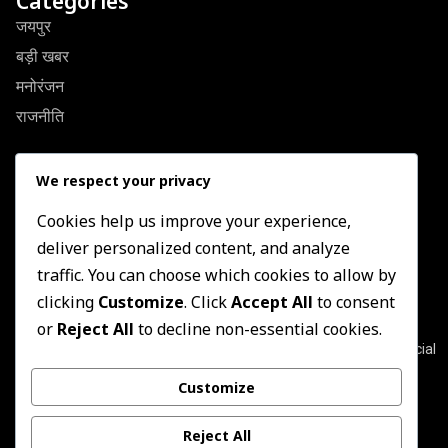
Categories
जयपुर
बड़ी खबर
मनोरंजन
राजनीति
Quick Link
We respect your privacy
About Us
Contact US
Cookies help us improve your experience,
deliver personalized content, and analyze
Privacy Policy
traffic. You can choose which cookies to allow by
Terms & Conditions
clicking
Customize
. Click
Accept All
to consent
Newsletter
or
Reject All
to decline non-essential cookies.
Join our subscribers list to get the latest news, updates and special
offers directly in your inbox
Customize
Subscribe
Reject All