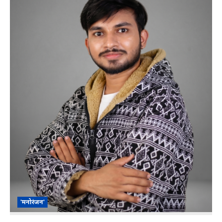
'मनोरंजन'