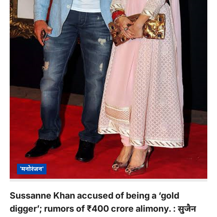
'मनोरंजन'
Sussanne Khan accused of being a ‘gold
digger’; rumors of ₹400 crore alimony. : सुजैन