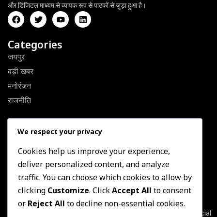
और डिजिटल माध्यम से व्यापक रूप से पाठकों से जुड़ा हुआ है।
Categories
जयपुर
बड़ी खबर
मनोरंजन
राजनीति
Quick Link
We respect your privacy
About Us
Contact US
Cookies help us improve your experience,
deliver personalized content, and analyze
Privacy Policy
traffic. You can choose which cookies to allow by
Terms & Conditions
clicking
Customize
. Click
Accept All
to consent
Newsletter
or
Reject All
to decline non-essential cookies.
Join our subscribers list to get the latest news, updates and special