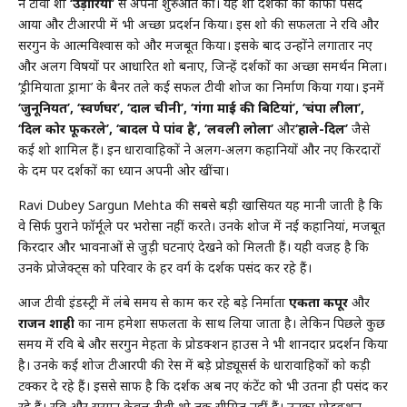
ने टीवी शो
‘उड़ारियां’
से अपनी शुरुआत की। यह शो दर्शकों को काफी पसंद
आया और टीआरपी में भी अच्छा प्रदर्शन किया। इस शो की सफलता ने रवि और
सरगुन के आत्मविश्वास को और मजबूत किया। इसके बाद उन्होंने लगातार नए
और अलग विषयों पर आधारित शो बनाए, जिन्हें दर्शकों का अच्छा समर्थन मिला।
‘ड्रीमियाता ड्रामा’ के बैनर तले कई सफल टीवी शोज का निर्माण किया गया। इनमें
‘जुनूनियत’, ‘स्वर्णघर’, ‘दाल चीनी’, ‘गंगा माई की बिटियां’, ‘चंपा लीला’,
‘दिल कोर फूकरले’, ‘बादल पे पांव है’, ‘लवली लोला’
और
‘हाले-दिल’
जैसे
कई शो शामिल हैं। इन धारावाहिकों ने अलग-अलग कहानियों और नए किरदारों
के दम पर दर्शकों का ध्यान अपनी ओर खींचा।
Ravi Dubey Sargun Mehta की सबसे बड़ी खासियत यह मानी जाती है कि
वे सिर्फ पुराने फॉर्मूले पर भरोसा नहीं करते। उनके शोज में नई कहानियां, मजबूत
किरदार और भावनाओं से जुड़ी घटनाएं देखने को मिलती हैं। यही वजह है कि
उनके प्रोजेक्ट्स को परिवार के हर वर्ग के दर्शक पसंद कर रहे हैं।
आज टीवी इंडस्ट्री में लंबे समय से काम कर रहे बड़े निर्माता
एकता कपूर
और
राजन शाही
का नाम हमेशा सफलता के साथ लिया जाता है। लेकिन पिछले कुछ
समय में रवि दुबे और सरगुन मेहता के प्रोडक्शन हाउस ने भी शानदार प्रदर्शन किया
है। उनके कई शोज टीआरपी की रेस में बड़े प्रोड्यूसर्स के धारावाहिकों को कड़ी
टक्कर दे रहे हैं। इससे साफ है कि दर्शक अब नए कंटेंट को भी उतना ही पसंद कर
रहे हैं। रवि और सरगुन केवल टीवी शो तक सीमित नहीं हैं। उनका प्रोडक्शन