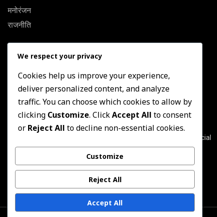
मनोरंजन
राजनीति
Quick Link
We respect your privacy
About Us
Contact US
Cookies help us improve your experience,
deliver personalized content, and analyze
Privacy Policy
traffic. You can choose which cookies to allow by
Terms & Conditions
clicking
Customize
. Click
Accept All
to consent
Newsletter
or
Reject All
to decline non-essential cookies.
Join our subscribers list to get the latest news, updates and special
offers directly in your inbox
Customize
Subscribe
Reject All
Accept All