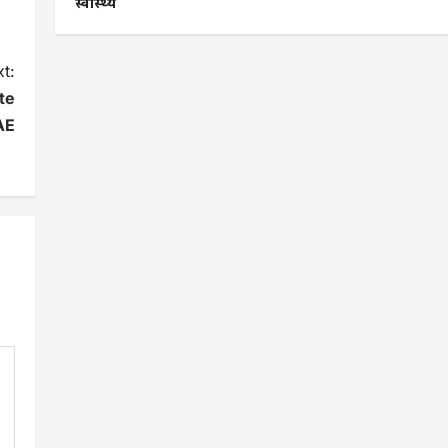
स्वास्थ्य
t:
te
AE