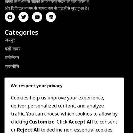
खबरों के माध्यम से पाठकों को जागरूक रखने का कार्य करता है
और डिजिटल माध्यम से व्यापक रूप से पाठकों से जुड़ा हुआ है।
Categories
जयपुर
बड़ी खबर
मनोरंजन
राजनीति
Quick Link
We respect your privacy
About Us
Contact US
Cookies help us improve your experience,
deliver personalized content, and analyze
Privacy Policy
traffic. You can choose which cookies to allow by
Terms & Conditions
clicking
Customize
. Click
Accept All
to consent
Newsletter
or
Reject All
to decline non-essential cookies.