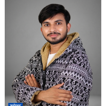
'मनोरंजन'