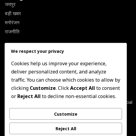
जयपुर
बड़ी खबर
मनोरंजन
राजनीति
Quick Link
We respect your privacy
About Us
Contact US
Cookies help us improve your experience,
deliver personalized content, and analyze
Privacy Policy
traffic. You can choose which cookies to allow by
Terms & Conditions
clicking
Customize
. Click
Accept All
to consent
Newsletter
or
Reject All
to decline non-essential cookies.
Join our subscribers list to get the latest news, updates and special
offers directly in your inbox
Customize
Subscribe
Reject All