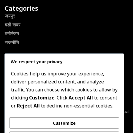
Categories
जयपुर
बड़ी खबर
मनोरंजन
राजनीति
Quick Link
We respect your privacy
About Us
Contact US
Cookies help us improve your experience,
deliver personalized content, and analyze
Privacy Policy
traffic. You can choose which cookies to allow by
Terms & Conditions
clicking
Customize
. Click
Accept All
to consent
Newsletter
or
Reject All
to decline non-essential cookies.
Join our subscribers list to get the latest news, updates and special
offers directly in your inbox
Customize
Subscribe