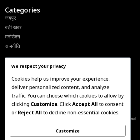
Categories
जयपुर
बड़ी खबर
मनोरंजन
राजनीति
Quick Link
We respect your privacy
About Us
Contact US
Cookies help us improve your experience,
deliver personalized content, and analyze
Privacy Policy
traffic. You can choose which cookies to allow by
Terms & Conditions
clicking
Customize
. Click
Accept All
to consent
Newsletter
or
Reject All
to decline non-essential cookies.
Join our subscribers list to get the latest news, updates and special
offers directly in your inbox
Customize
Subscribe