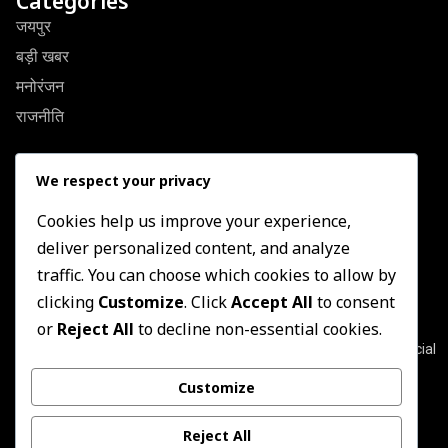
Categories
जयपुर
बड़ी खबर
मनोरंजन
राजनीति
Quick Link
We respect your privacy
About Us
Contact US
Cookies help us improve your experience,
deliver personalized content, and analyze
Privacy Policy
traffic. You can choose which cookies to allow by
Terms & Conditions
clicking
Customize
. Click
Accept All
to consent
Newsletter
or
Reject All
to decline non-essential cookies.
Join our subscribers list to get the latest news, updates and special
offers directly in your inbox
Customize
Subscribe
Reject All